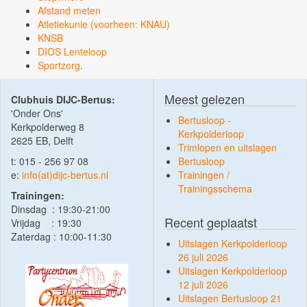
Afstand meten
Atletiekunie (voorheen: KNAU)
KNSB
DIOS Lenteloop
Sportzorg
.
Meest gelezen
Clubhuis DIJC-Bertus:
'Onder Ons'
Bertusloop -
Kerkpolderweg 8
Kerkpolderloop
2625 EB, Delft
Trimlopen en uitslagen
t: 015 - 256 97 08
Bertusloop
e:
info(at)dijc-bertus.nl
Trainingen /
Trainingsschema
Trainingen:
Dinsdag : 19:30-21:00
Recent geplaatst
Vrijdag : 19:30
Zaterdag : 10:00-11:30
Uitslagen Kerkpolderloop
26 juli 2026
Uitslagen Kerkpolderloop
12 juli 2026
Uitslagen Bertusloop 21