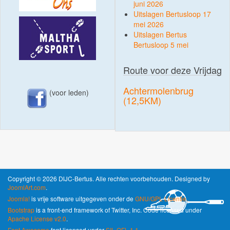
juni 2026
Uitslagen Bertusloop 17
mei 2026
Uitslagen Bertus
Bertusloop 5 mei
Route voor deze Vrijdag
Achtermolenbrug
(voor leden)
(12,5KM)
Copyright © 2026 DIJC-Bertus. Alle rechten voorbehouden. Designed by
JoomlArt.com
.
Joomla!
is vrije software uitgegeven onder de
GNU/GPL Licentie.
Bootstrap
is a front-end framework of Twitter, Inc. Code licensed under
Apache License v2.0
.
Font Awesome
font licensed under
SIL OFL 1.1
.