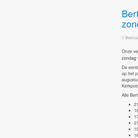
Ber
zon
Bestuu
Onze ve
zondag 
De eerst
op het p
augustus
Kerkpold
Alle Ber
21
18
1
21
1
16