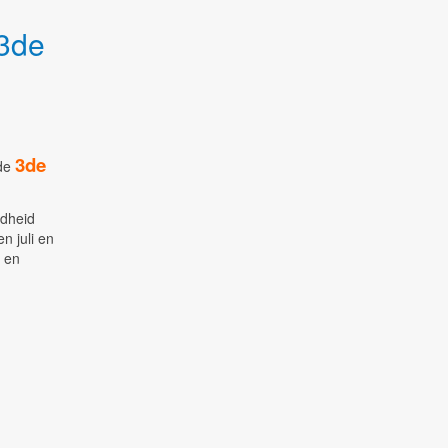
 3de
3de
 de
adheid
n juli en
 en