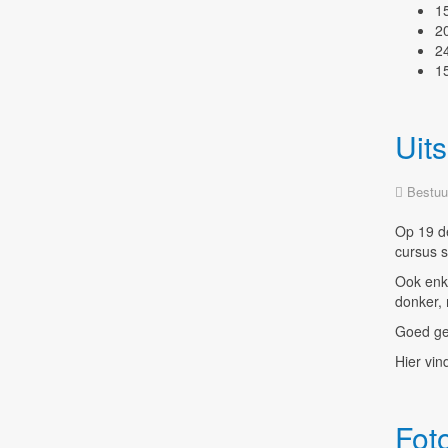
1
2
2
1
Uit
Bestuu
Op 19 d
cursus 
Ook enk
donker, 
Goed ged
Hier vin
Fot