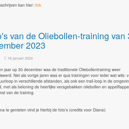
nschrijven kan hier:
link
's van de Oliebollen-training van
ember 2023
18 januari 2024
n jaar op 30 december was de traditionele Oliebollentraining weer
seerd. Net als vorige jaren was er qua trainingen voor ieder wat wils: 
urloop in verschillende afstanden, als ook een trail-loop in de omgevi
d, met als beloning de heerlijke versgebakken oliebollen en appelflappe
st van de training.
a te genieten vind je hierbij de foto's (credits voor Diana):