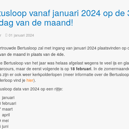
tusloop vanaf januari 2024 op de
dag van de maand!
r
01 januari 2024
rtrouwde Bertusloop zal met ingang van januari 2024 plaatsvinden op
van de maand in plaats van de 4de
.
e Bertusloop van het jaar was helaas afgelast wegens te veel ijs en gl
arcours, maar de eerst volgende is op
18 februari
. In de zomermaande
 zijn er ook weer kerkpolderlopen (meer informatie over de Bertusloop
erloop vind je
hier
).
tusloop data van 2024 op een rijtje:
 januari
 februari
7 maart
 april
9 mei
 juni