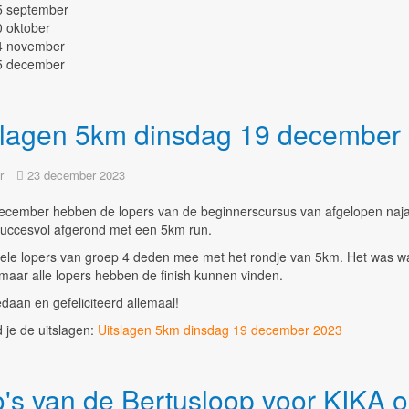
5 september
0 oktober
4 november
5 december
slagen 5km dinsdag 19 december
r
23 december 2023
ecember hebben de lopers van de beginnerscursus van afgelopen naj
succesvol afgerond met een 5km run.
ele lopers van groep 4 deden mee met het rondje van 5km. Het was w
maar alle lopers hebben de finish kunnen vinden.
aan en gefeliciteerd allemaal!
d je de uitslagen:
Uitslagen 5km dinsdag 19 december 2023
o's van de Bertusloop voor KIKA 