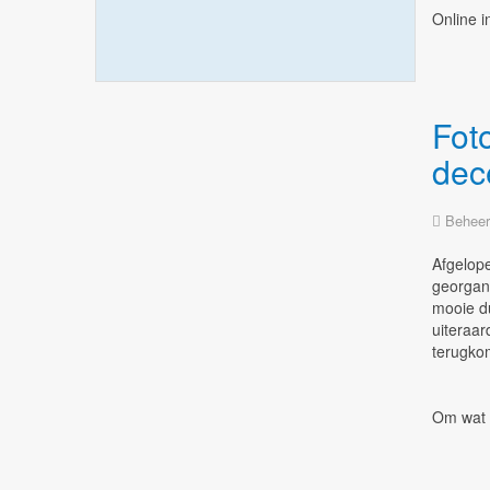
Online i
Foto
dec
Beheer
Afgelope
georgani
mooie du
uiteraar
terugkom
Om wat n