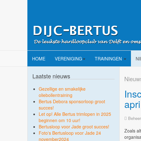
HOME
VERENIGING
TRAININGEN
N
Laatste nieuws
Nieuw
Gezellige en smakelijke
Ins
oliebollentraining
apri
Bertus Debora sponsorloop groot
succes!
Let op! Alle Bertus trimlopen in 2025
Beheer
beginnen om 10 uur!
Bertusloop voor Jade groot succes!
Zoals al
Foto's Bertusloop voor Jade 24
organisa
november2024