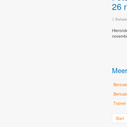
26 
Beheer
Hierond
novembe
Meer 
Bertusl
Bertusl
Trainer
Start