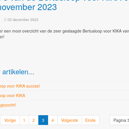
november 2023
03 december 2023
er een mooi overzicht van de zeer geslaagde Bertusloop voor KIKA va
r!
artikelen...
oop voor KIKA succes!
oop voor KIKA
 gezocht!
Vorige
1
2
3
4
Volgende
Einde
Pagina 3