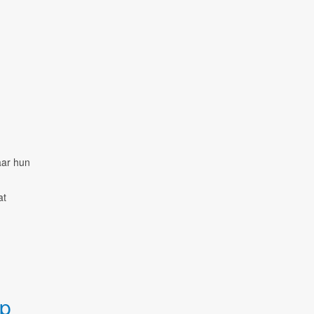
aar hun
at
op