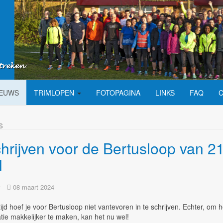
IEUWS
TRIMLOPEN
FOTOPAGINA
LINKS
FAQ
s
chrijven voor de Bertusloop van 2
l
08 maart 2024
tijd hoef je voor Bertusloop niet vantevoren in te schrijven. Echter, om h
tie makkelijker te maken, kan het nu wel!