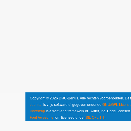
Copyright © 2026 DIJC-Bertus. Alle rechten voorbehouden. De
Joomla!
is vrije software uitgegeven onder de
GNU/GPL Licentie
Bootstrap
is a front-end framework of Twitter, Inc. Code license
Font Awesome
font licensed under
SIL OFL 1.1
.