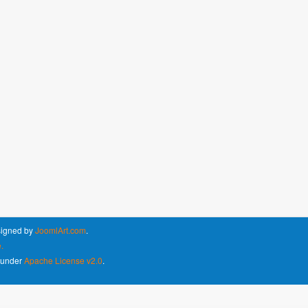
signed by
JoomlArt.com
.
.
d under
Apache License v2.0
.